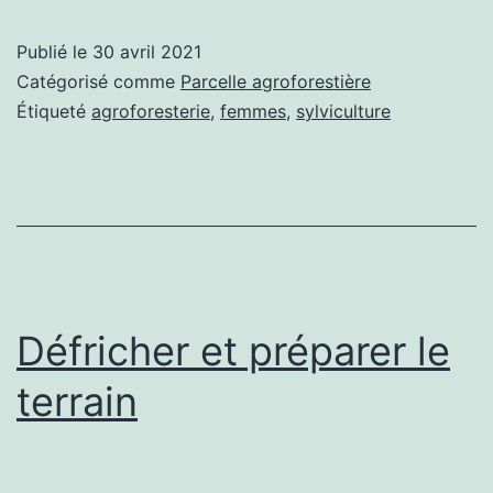
mo
Publié le
30 avril 2021
de
Catégorisé comme
Parcelle agroforestière
plan
Étiqueté
agroforesterie
,
femmes
,
sylviculture
!
Défricher et préparer le
terrain