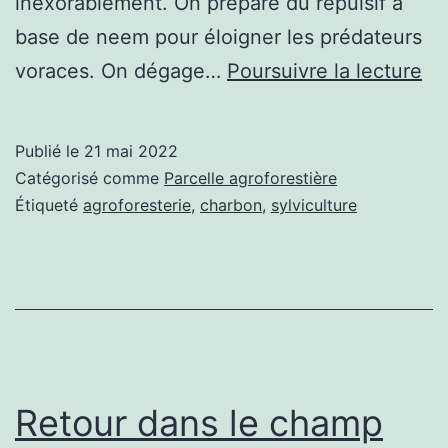
inexorablement. On prépare du répulsif à
base de neem pour éloigner les prédateurs
Sa
voraces. On dégage…
Poursuivre la lecture
sè
l’e
Publié le
21 mai 2022
de
Catégorisé comme
Parcelle agroforestière
pl
Étiqueté
agroforesterie
,
charbon
,
sylviculture
en
an
et
in
Retour dans le champ