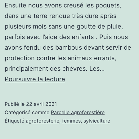
Ensuite nous avons creusé les poquets,
dans une terre rendue très dure après
plusieurs mois sans une goutte de pluie,
parfois avec l’aide des enfants . Puis nous
avons fendu des bambous devant servir de
protection contre les animaux errants,
principalement des chèvres. Les…
Défricher
Poursuivre la lecture
et
préparer
Publié le
22 avril 2021
le
Catégorisé comme
Parcelle agroforestière
terrain
Étiqueté
agroforesterie
,
femmes
,
sylviculture