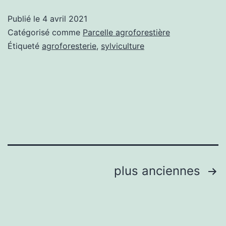
terrain
Publié le
4 avril 2021
pour
Catégorisé comme
Parcelle agroforestière
planter
Étiqueté
agroforesterie
,
sylviculture
Pagination
plus anciennes
des
publications