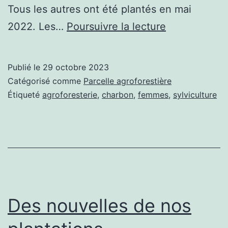
Tous les autres ont été plantés en mai
La
2022. Les…
Poursuivre la lecture
plantation
des
Publié le
29 octobre 2023
arbres
Catégorisé comme
Parcelle agroforestière
fertilitaires
Étiqueté
agroforesterie
,
charbon
,
femmes
,
sylviculture
en
2023
Des nouvelles de nos