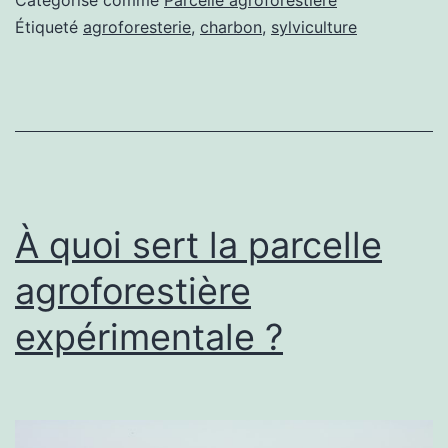
plantations
Étiqueté
agroforesterie
,
charbon
,
sylviculture
À quoi sert la parcelle
agroforestière
expérimentale ?