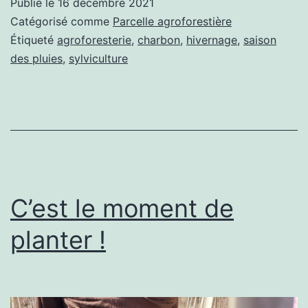
Publié le
16 décembre 2021
champ
Catégorisé comme
Parcelle agroforestière
après
Étiqueté
agroforesterie
,
charbon
,
hivernage
,
saison
des pluies
,
sylviculture
4
mois
d’hivernage
C’est le moment de
planter !