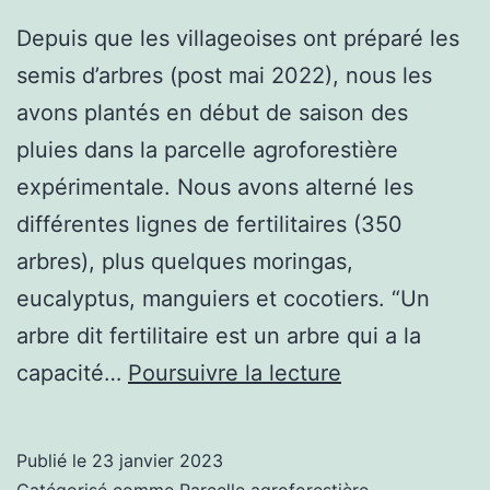
Depuis que les villageoises ont préparé les
semis d’arbres (post mai 2022), nous les
avons plantés en début de saison des
pluies dans la parcelle agroforestière
expérimentale. Nous avons alterné les
différentes lignes de fertilitaires (350
arbres), plus quelques moringas,
eucalyptus, manguiers et cocotiers. “Un
arbre dit fertilitaire est un arbre qui a la
Des
capacité…
Poursuivre la lecture
nouvelles
de
Publié le
23 janvier 2023
nos
Catégorisé comme
Parcelle agroforestière