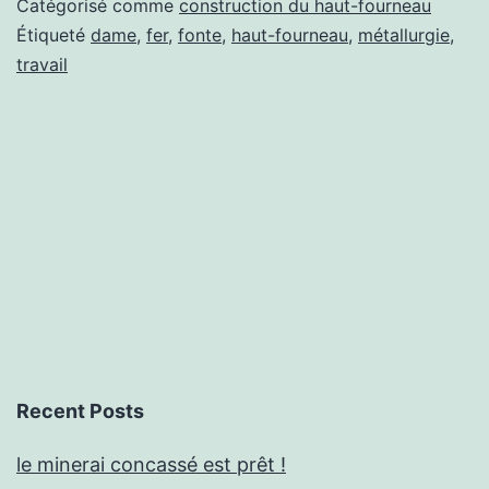
Catégorisé comme
construction du haut-fourneau
fourneau
Étiqueté
dame
,
fer
,
fonte
,
haut-fourneau
,
métallurgie
,
travail
Recent Posts
le minerai concassé est prêt !