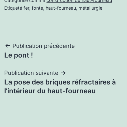
Catégorisé comme
construction du haut-fourneau
Étiqueté
fer
,
fonte
,
haut-fourneau
,
métallurgie
Navigation
Publication précédente
Le pont !
de
l’article
Publication suivante
La pose des briques réfractaires à
l’intérieur du haut-fourneau